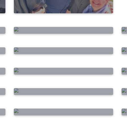
e
Prévention du cancer du col de
l’utérus
Postes à pourvoir
La ligue récupère des tissus en
coton
En mai ça roule pour
Cournonterral
n
Aide à l'achat d'un Vélo à