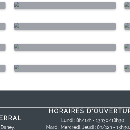
Assistance Electrique
Prévention des noyades
Escape Game à Mireval
Guichet Numérique des
Autorisations d'Urbanisme
e
Une chaine Youtube pour les
artistes locaux
HORAIRES D'OUVERTU
ERRAL
Lundi : 8h/12h - 13h30/18h30
 Daney,
Mardi, Mercredi, Jeudi : 8h/12h - 13h3