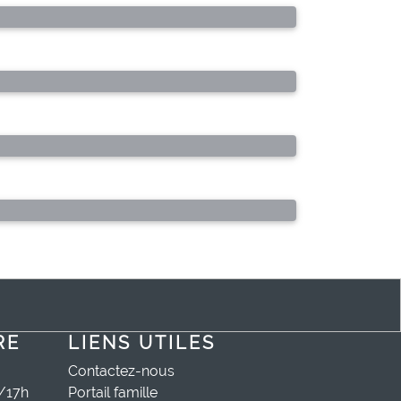
recyclant le verre
Zone à Faible Emissions
Eau potable : nouveau
prestataire
Virus de l’influenza aviaire
Faire son stage de 3e au
Département
RE
LIENS UTILES
Contactez-nous
0/17h
Portail famille