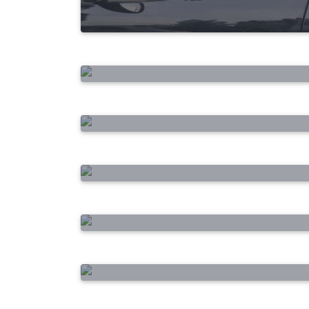
Olympiades école Ste Jeann
d'Arc
Nouveau média en ligne
Consultation citoyenne
Téléalerte
Lutter contre le cancer par u