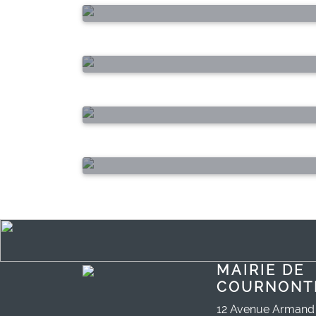
geste vert
Vigilance incendies
Espace bénévolat
Covoiturez avec Klaxit
Bus à haut niveau de servic
MAIRIE DE
COURNONT
12 Avenue Armand