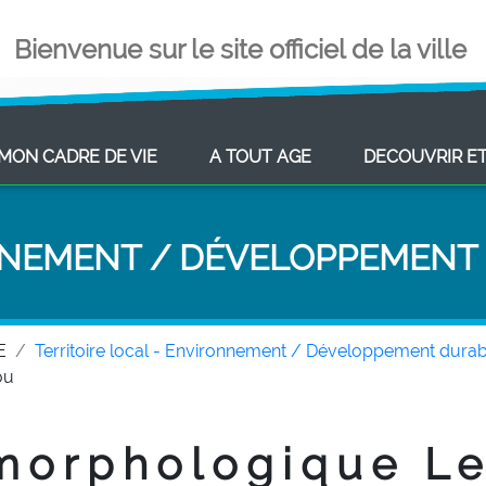
Bienvenue sur le site officiel de la ville
ENT)
(CURRENT)
(CURRENT)
MON CADRE DE VIE
A TOUT AGE
DECOUVRIR E
NEMENT / DÉVELOPPEMENT
E
Territoire local - Environnement / Développement durab
ou
morphologique L