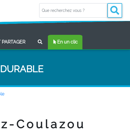
(CURRENT)
T PARTAGER
En un clic
 DURABLE
le
ez-Coulazou