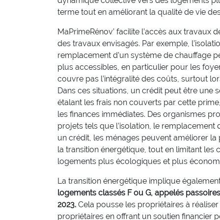
dynamique collective vers des logements plus
terme tout en améliorant la qualité de vie des
MaPrimeRénov’ facilite l’accès aux travaux d
des travaux envisagés. Par exemple, l’isolat
remplacement d’un système de chauffage peut 
plus accessibles, en particulier pour les fo
couvre pas l’intégralité des coûts, surtout 
Dans ces situations, un crédit peut être une 
étalant les frais non couverts par cette prim
les finances immédiates. Des organismes pro
projets tels que l’isolation, le remplacemen
un crédit, les ménages peuvent améliorer la 
la transition énergétique, tout en limitant les
logements plus écologiques et plus économe
La transition énergétique implique égalemen
logements classés F ou G, appelés passoires t
2023.
Cela pousse les propriétaires à réalise
propriétaires en offrant un soutien financier 