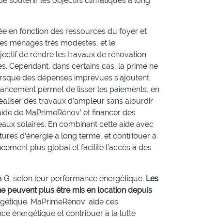
 soutenir les objectifs climatiques à long
ée en fonction des ressources du foyer et
les ménages très modestes, et le
ectif de rendre les travaux de rénovation
es. Cependant, dans certains cas, la prime ne
lorsque des dépenses imprévues s'ajoutent.
financement permet de lisser les paiements, en
réaliser des travaux d’ampleur sans alourdir
aide de MaPrimeRénov’ et financer des
neaux solaires. En combinant cette aide avec
ures d’énergie à long terme, et contribuer à
ncement plus global et facilite l’accès à des
à G, selon leur performance énergétique.
Les
ne peuvent plus être mis en location depuis
nergétique. MaPrimeRénov’ aide ces
nce énergétique et contribuer à la lutte