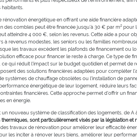
 performants et plus respectueux de l’environnement, afin de
 habitants.
e rénovation énergétique en offrant une aide financière adapt
ion des combles peut être financée jusqu'à 30 € par m² pour 
atteindre 4 000 €, selon les revenus. Cette aide a pour obj
yers à revenus modestes, les seniors ou les familles nombreus
lorsque les travaux excèdent les plafonds de financement ou 
solution efficace pour financer le reste à charge. Ce type de 
e, ce qui réduit l’impact sur le budget quotidien et permet de 
posent des solutions financières adaptées pour compléter l’
t de systèmes de chauffage obsolètes ou l’installation de pan
performance énergétique de leur logement, réduire leurs fact
 contraintes financières. Cette approche permet d'offrir un fina
s en énergie.
t un nouveau système de classification des logements, de A 
hermiques, sont particulièrement visés par la législation et 
r des travaux de rénovation pour améliorer leur efficacité é
pour les inciter à rénover leurs biens, améliorer leur performa