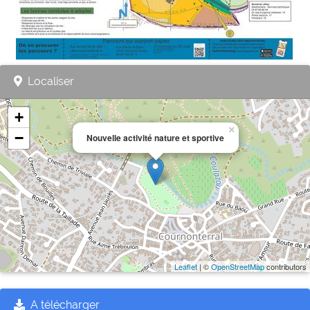
Localiser
+
×
−
Nouvelle activité nature et sportive
Leaflet
| ©
OpenStreetMap
contributors
A télécharger