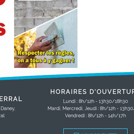
HORAIRES D'OUVERTU
ERRAL
Lundi : 8h/12h - 13h30/18h30
 Daney,
Mardi, Mercredi, Jeudi : 8h/12h - 13h3
al
Vendredi : 8h/12h - 14h/17h