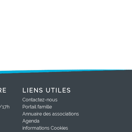
RE
LIENS UTILES
Contactez-nous
0/17h
Portail famille
Annuaire des associations
Agenda
informations Cookies