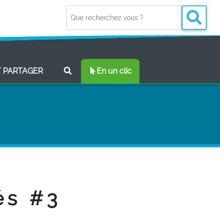
(CURRENT)
T PARTAGER
En un clic
és #3