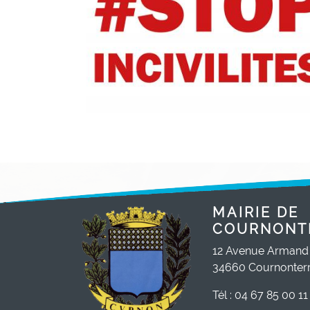
MAIRIE DE
COURNONT
12 Avenue Armand
34660 Cournonterr
Tél : 04 67 85 00 11