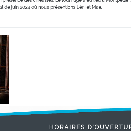
 présence des cinéastes. Le tournage a eu lieu à Montpellier.
l de juin 2024 où nous présentions Léni et Maé.
HORAIRES D'OUVERTU