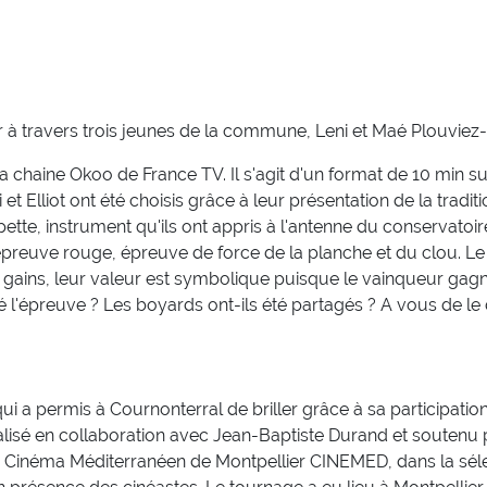
r à travers trois jeunes de la commune, Leni et Maé Plouviez-B
e la chaine Okoo de France TV. Il s'agit d'un format de 10 min
t Elliot ont été choisis grâce à leur présentation de la traditi
ette, instrument qu'ils ont appris à l'antenne du conservatoi
'épreuve rouge, épreuve de force de la planche et du clou. Le
s gains, leur valeur est symbolique puisque le vainqueur gag
 l'épreuve ? Les boyards ont-ils été partagés ? A vous de le 
 a permis à Cournonterral de briller grâce à sa participation
réalisé en collaboration avec Jean-Baptiste Durand et soutenu
 du Cinéma Méditerranéen de Montpellier CINEMED, dans la sél