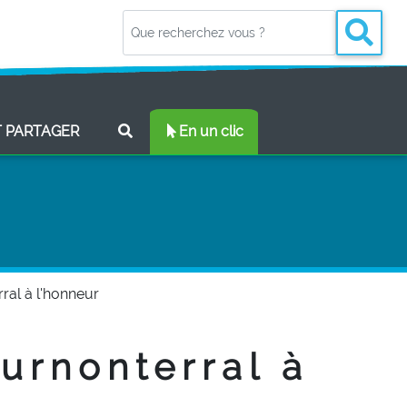
(CURRENT)
T PARTAGER
En un clic
rral à l'honneur
ournonterral à