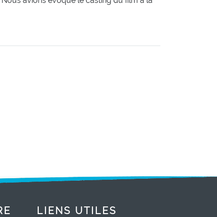
 Nous avions évoqué le casting du film à la
RE
LIENS UTILES