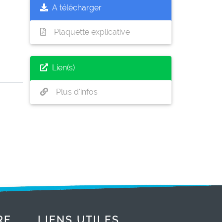
A télécharger
Plaquette explicative
Lien(s)
Plus d'infos
RE
LIENS UTILES