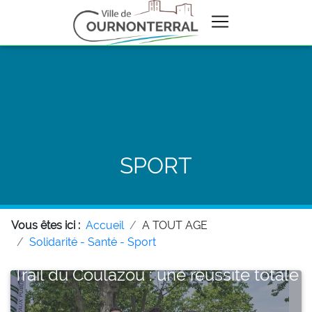
SPORT
Vous êtes ici :
Accueil
A TOUT AGE
Solidarité - Santé - Sport
Trail du Coulazou : une réussite totale