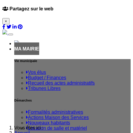
Partagez sur le web
×
(current)
MA MAIRIE
Vie municipale
Vos élus
Budget / Finances
Recueil des actes administratifs
Tribunes Libres
Démarches
Formalités administratives
Actions Maison des Services
Nouveaux habitants
Vous êtes ici :
Location de salle et matériel