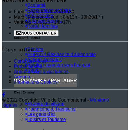
HORAIRES d'OUVERTURE
Scolarité
Restauration scolaire
Lundi : 8h/12h - 13h30/18h30
Péri-scolaire
Mardi, Mercredi, Jeudi : 8h/12h - 13h30/17h
Aide aux devoirs
Vendredi : 8h/12h - 14h/17h
Portail familles
NOUS CONTACTER
Solidarité - Santé
Séniors
Liens utiles
EHPAD / Résidence d'autonomie
Actions Sociales
Contactez-nous
Emploi / Insertion vers l’emploi
Portail famille
Sport
Annuaire des associations
Santé / Mutuelle
Agenda
(current)
DECOUVRIR ET PARTAGER
informations Cookies
C'est Cvrnon
© 2021 Copyright: Ville de Cournonterral -
Mentions
Histoire du village
légales -
Patrimoine & Traditions
Les gens d'ici
Loisirs et Tourisme