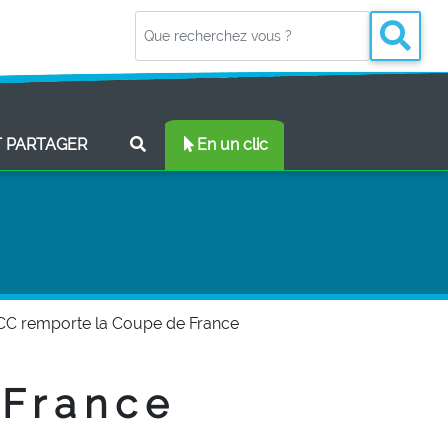
(CURRENT)
T PARTAGER
En un clic
CC remporte la Coupe de France
 France