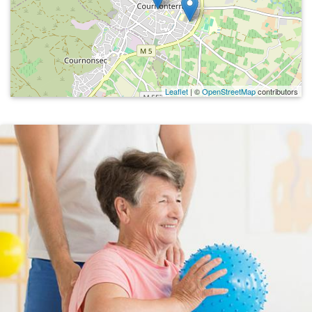
Leaflet
| ©
OpenStreetMap
contributors