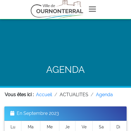
AGENDA
Vous êtes ici :
Accueil
ACTUALITES
Agenda
En Septembre 2023
Lu
Ma
Me
Je
Ve
Sa
Di