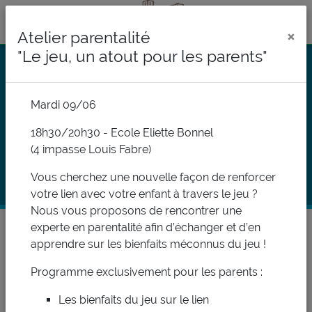
×
Atelier parentalité
"Le jeu, un atout pour les parents"
Mardi 09/06
18h30/20h30 - Ecole Eliette Bonnel
(4 impasse Louis Fabre)
AGENDA
Vous cherchez une nouvelle façon de renforcer
votre lien avec votre enfant à travers le jeu ?
Nous vous proposons de rencontrer une
Vous êtes ici :
Accueil
ACTUALITES
Agenda
experte en parentalité afin d’échanger et d’en
apprendre sur les bienfaits méconnus du jeu !
En Juin 2026
Programme exclusivement pour les parents :
Les bienfaits du jeu sur le lien
Lu
Ma
Me
Je
Ve
Sa
Di