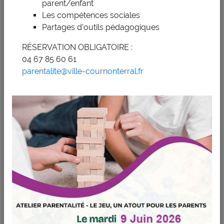
parent/enfant
1
2
3
4
5
6
7
Les compétences sociales
Partages d’outils pédagogiques
8
9
10
11
12
13
14
RÉSERVATION OBLIGATOIRE :
15
16
17
18
19
20
21
04 67 85 60 61
parentalite@ville-cournonterral.fr
22
23
24
25
26
27
28
29
30
Localiser
+
−