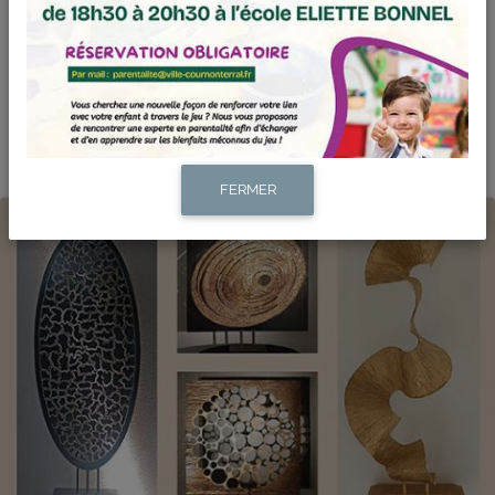
Leaflet
| ©
OpenStreetMap
contributors
FERMER