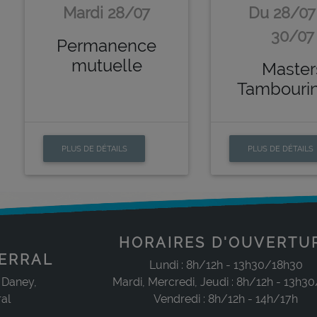
Mardi 28/07
Du 28/07
30/07
Permanence
mutuelle
Master
Tambouri
PLUS DE DÉTAILS
PLUS DE DÉTAILS
HORAIRES D'OUVERTU
ERRAL
Lundi : 8h/12h - 13h30/18h30
 Daney,
Mardi, Mercredi, Jeudi : 8h/12h - 13h3
al
Vendredi : 8h/12h - 14h/17h