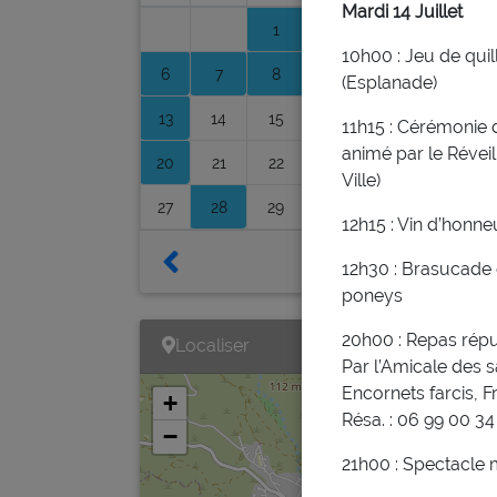
Mardi 14 Juillet
1
2
3
4
5
10h00 : Jeu de qui
6
7
8
9
10
11
12
(Esplanade)
13
14
15
16
17
18
19
11h15 : Cérémonie 
animé par le Révei
20
21
22
23
24
25
26
Ville)
27
28
29
30
31
12h15 : Vin d’honneu
12h30 : Brasucade 
poneys
20h00 : Repas répu
Localiser
Par l’Amicale des
Encornets farcis, F
+
Résa. : 06 99 00 3
−
21h00 : Spectacle 