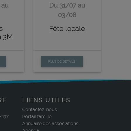
 au
Du 31/07 au
03/08
s
Fête locale
n 3M
PLUS DE DÉTAILS
RE
LIENS UTILES
Contactez-nous
0/17h
Portail famille
Annuaire des associations
Agenda