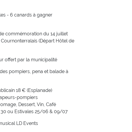
lles - 6 canards à gagner
de commémoration du 14 juillet
l Cournonterralais (Départ Hôtel de
Du 26/06 au 13/07
Mercredi 0
r offert par la municipalité
Tournoi tennis
Atelier Po
des pompiers, pena et balade à
adultes
blicain 18 € (Esplanade)
 sapeurs-pompiers
romage, Dessert, Vin, Café
4 30 ou Estivales 25/06 & 09/07
PLUS DE DÉTAILS
PLUS DE DÉTAILS
musical LD Events