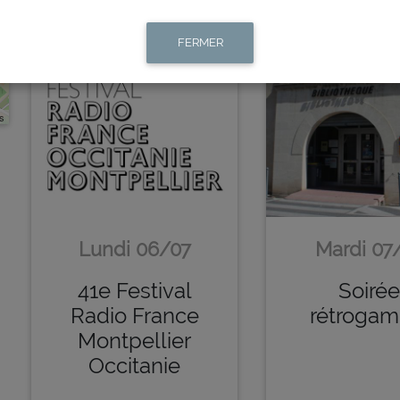
FERMER
s
Lundi 06/07
Mardi 07
41e Festival
Soiré
Radio France
rétrogam
Montpellier
Occitanie