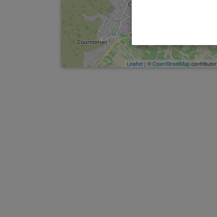
Leaflet
| ©
OpenStreetMap
contributor