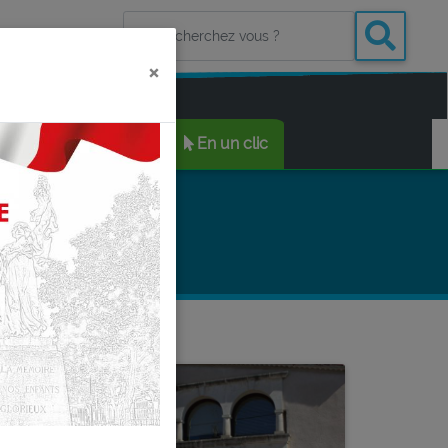
×
(CURRENT)
T PARTAGER
En un clic