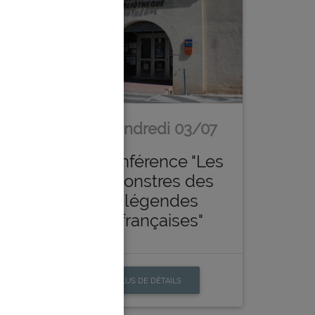
1/07
Vendredi 03/07
kémon
Conférence "Les
monstres des
légendes
françaises"
PLUS DE DÉTAILS