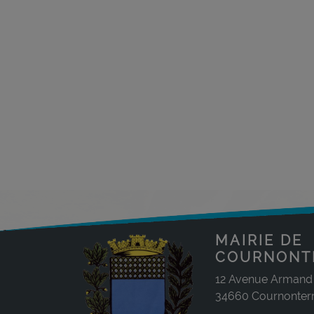
MAIRIE DE
COURNONT
12 Avenue Armand
34660 Cournonterr