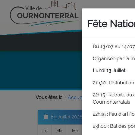
Fête Natio
(CURR
MA MAIRIE
Du 13/07 au 14/07
Organisée par la m
Lundi 13 Juillet
21h30 : Distributio
22h15 : Retraite au
Vous êtes ici :
Accueil
ACTUALITES
A
Cournonterralais
22h45 : Feu d’artifi
En Juillet 2026
23h00 : Bal des po
Lu
Ma
Me
Je
Ve
Sa
Di