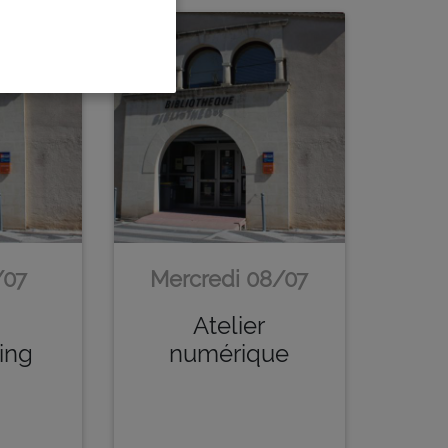
/07
Mercredi 08/07
e
Atelier
ing
numérique