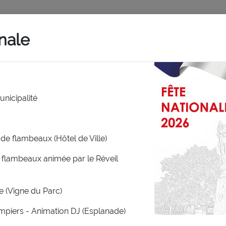
Bienvenue sur le site officiel de la ville
nale
ENT)
(CURRENT)
(CURRENT)
MON CADRE DE VIE
A TOUT AGE
DECOUVRIR E
unicipalité
AGENDA
n de flambeaux (Hôtel de Ville)
x flambeaux animée par le Réveil
genda
ce (Vigne du Parc)
mpiers - Animation DJ (Esplanade)