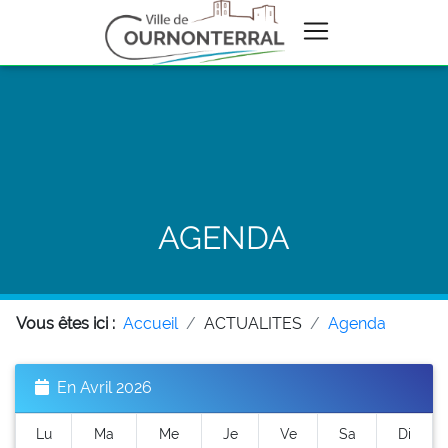
AGENDA
Vous êtes ici :
Accueil
ACTUALITES
Agenda
En Avril 2026
Lu
Ma
Me
Je
Ve
Sa
Di