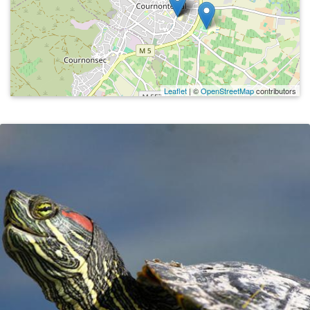
Leaflet
| ©
OpenStreetMap
contributors