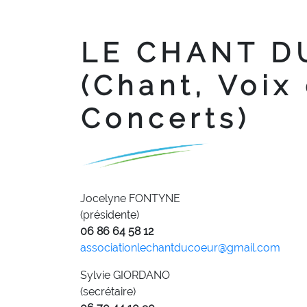
LE CHANT D
(Chant, Voix
Concerts)
Jocelyne FONTYNE
(présidente)
06 86 64 58 12
associationlechantducoeur@gmail.com
Sylvie GIORDANO
(secrétaire)