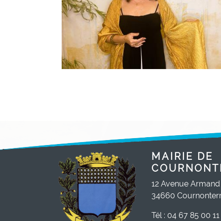
MAIRIE DE
COURNONT
12 Avenue Armand
34660 Cournonterr
Tél : 04 67 85 00 11