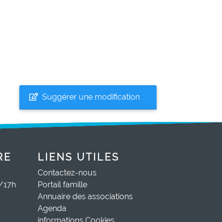
Suggérer une modification
RE
LIENS UTILES
Contactez-nous
0/17h
Portail famille
Annuaire des associations
Agenda
informations Cookies