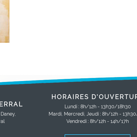
HORAIRES D'OUVERTU
ERRAL
Lundi : 8h/12h - 13h30/18h30
 Daney,
Mardi, Mercredi, Jeudi : 8h/12h - 13h3
al
Vendredi : 8h/12h - 14h/17h