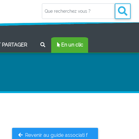
(CURRENT)
T PARTAGER
En un clic
Revenir au guide associati f