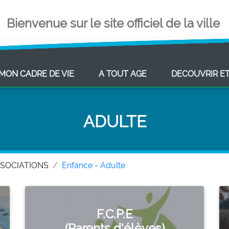
Bienvenue sur le site officiel de la ville
ENT)
(CURRENT)
(CURRENT)
MON CADRE DE VIE
A TOUT AGE
DECOUVRIR E
ADULTE
SSOCIATIONS
Enfance - Adulte
F.C.P.E
(Parents d'élèves)