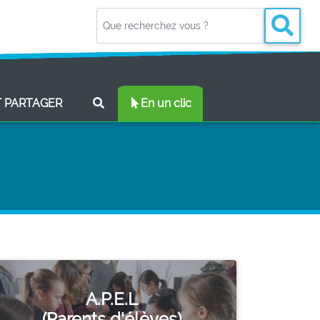
(CURRENT)
T PARTAGER
En un clic
A.P.E.L
(Parents d'élèves)