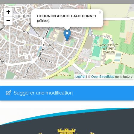
+
×
COURNON AIKIDO TRADITIONNEL
−
(aïkido)
Leaflet
| ©
OpenStreetMap
contributors
Suggérer une modification