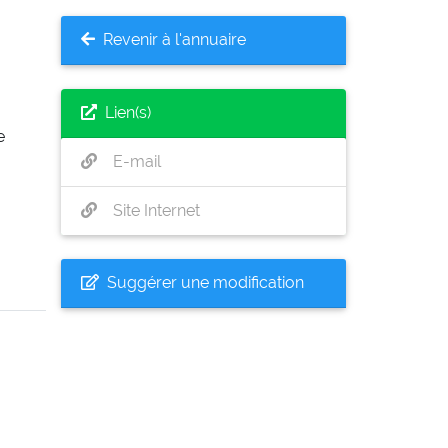
Revenir à l'annuaire
Lien(s)
e
E-mail
Site Internet
Suggérer une modification