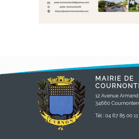
MAIRIE DE
COURNONT
12 Avenue Armand
34660 Cournonterr
Tél : 04 67 85 00 11