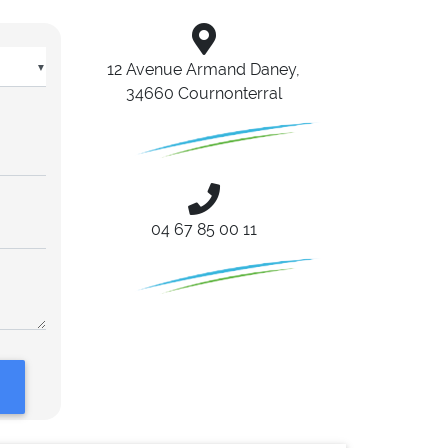
12 Avenue Armand Daney,
▼
34660 Cournonterral
04 67 85 00 11