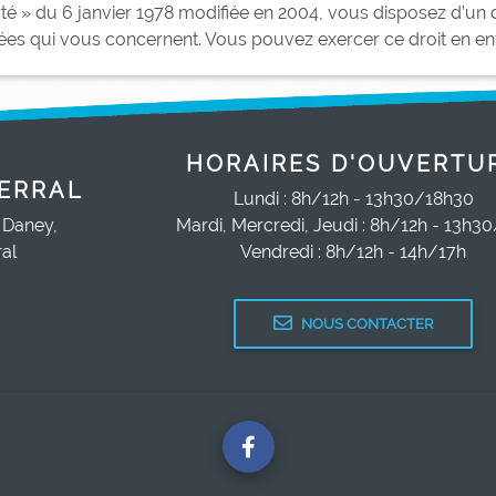
té » du 6 janvier 1978 modifiée en 2004, vous disposez d’un dr
es qui vous concernent. Vous pouvez exercer ce droit en env
HORAIRES D'OUVERTU
ERRAL
Lundi : 8h/12h - 13h30/18h30
 Daney,
Mardi, Mercredi, Jeudi : 8h/12h - 13h3
al
Vendredi : 8h/12h - 14h/17h
NOUS CONTACTER