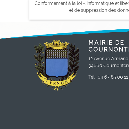
Conformément à la loi « informatique et liber
et de suppression des donné
MAIRIE DE
COURNONT
12 Avenue Armand
34660 Cournonterr
Tél : 04 67 85 00 11