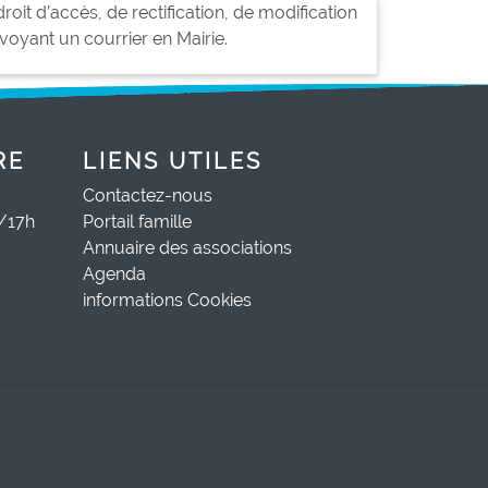
oit d’accès, de rectification, de modification
oyant un courrier en Mairie.
RE
LIENS UTILES
Contactez-nous
0/17h
Portail famille
Annuaire des associations
Agenda
informations Cookies