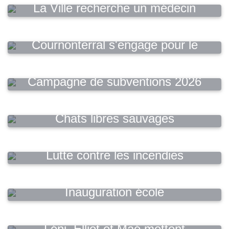
La Ville recherche un médecin
généraliste
Cournonterral s'engage pour le
logement
Campagne de subventions 2026
Chats libres sauvages
Lutte contre les incendies
Inauguration école
Eliette Bonnel
Léni, Elliot et Maé mettent